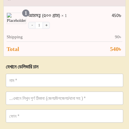
1
আমসত্ত্ব (৫০০ গ্রাম)
450
৳
× 1
Shipping
90
৳
Total
540
৳
যেখানে ডেলিভারি চান
নাম
*
...এখানে লিখুন পূর্ণ ঠিকানা (জেলা/উপজেলা/থানা সহ )
*
ফোন
*