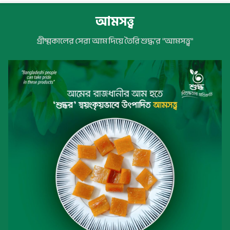
আমসত্ত্ব
গ্রীষ্মকালের সেরা আম দিয়ে তৈরি শুদ্ধ’র "আমসত্ত্ব"