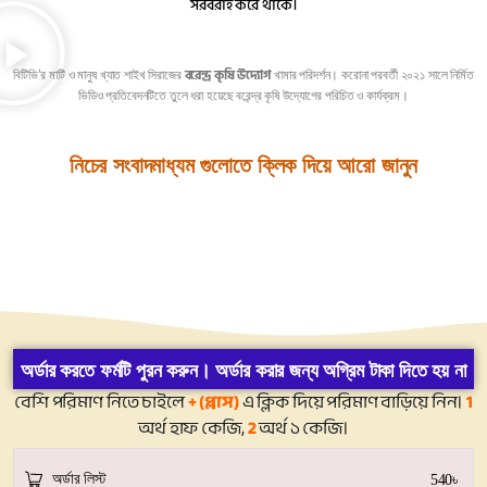
সরবরাহ করে থাকে।
বরেন্দ্র কৃষি উদ্যোগ
বিটিভি’র মাটি ও মানুষ খ্যাত শাইখ সিরাজের
খামার পরিদর্শন। করোনা পরবর্তী ২০২১ সালে নির্মিত
ভিডিও প্রতিবেদনটিতে তুলে ধরা হয়েছে বরেন্দ্র কৃষি উদ্যোগের পরিচিত ও কার্যক্রম।
নিচের সংবাদমাধ্যম গুলোতে ক্লিক দিয়ে আরো জানুন
অর্ডার করতে ফর্মটি পুরন করুন। অর্ডার করার জন্য অগ্রিম টাকা দিতে হয় না
বেশি পরিমাণ নিতে চাইলে
+ (প্লাস)
এ ক্লিক দিয়ে পরিমাণ বাড়িয়ে নিন।
1
অর্থ হাফ কেজি,
2
অর্থ ১ কেজি।
অর্ডার লিস্ট
540
৳