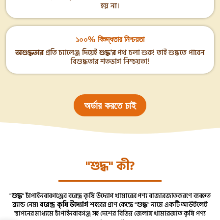
হয় না।
১০০% বিশুদ্ধতার নিশ্চয়তা
অশুদ্ধতার
প্রতি চ্যালেঞ্জ দিয়েই
শুদ্ধ'র
পথ চলা শুরু! তাই শুদ্ধতে পাবেন
বিশুদ্ধতার শতভাগ নিশ্চয়তা!
অর্ডার করতে চাই
"শুদ্ধ" কী?
"
শুদ্ধ
" চাঁপাইনবাবগঞ্জের বরেন্দ্র কৃষি উদ্যোগ খামারের পণ্য বাজারজাতকরণে ব্যবহৃত
ব্র্যান্ড নেম।
বরেন্দ্র কৃষি উদ্যোগ
শহরের প্রাণ কেন্দ্রে "
শুদ্ধ
" নামে একটি আউটলেট
স্থাপনের মাধ্যমে চাঁপাইনবাবগঞ্জ সহ দেশের বিভিন্ন জেলায় খামারজাত কৃষি পণ্য