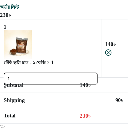
অর্ডার লিস্ট
230
৳
1
140
৳
ঢেঁকি ছাটা চাল - ১ কেজি
× 1
-
Subtotal
140
৳
+
Shipping
90
৳
Total
230
৳