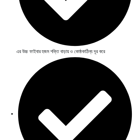
এর উচ্চ ফাইবার হজম শক্তি বাড়ায় ও কোষ্ঠকাঠিন্য দূর করে