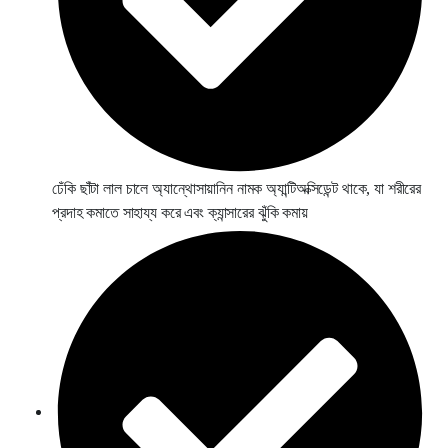
ঢেঁকি ছাঁটা লাল চালে অ্যান্থোসায়ানিন নামক অ্যান্টিঅক্সিডেন্ট থাকে, যা শরীরের
প্রদাহ কমাতে সাহায্য করে এবং ক্যান্সারের ঝুঁকি কমায়