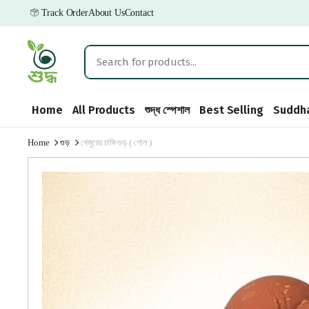
Track Order
About Us
Contact
Home
All Products
শুদ্ধ স্পেশাল
Best Selling
Suddha
Home
গুড়
খেজুরের চাকি গুড় ( গোল )