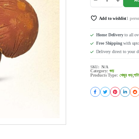
Ad
Add to wishlist
1 pers
Home Delivery
to all o
Free Shipping
with upto
Delivery direct to your d
SKU:
N/A
Category:
গুড়
Products Type:
খেজুর গুড়
পাট
,