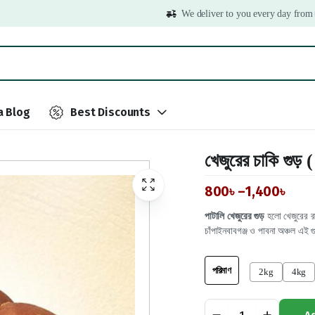
We deliver to you every day from
 Blog
Best Discounts
খেজুরের চাকি গুড় 
800
৳
–
1,400
৳
পাটালি খেজুরের গুড়
হলো খেজুরের রস
চাঁপাইনবাবগঞ্জ ও পাবনা অঞ্চল এই 
পরিমাণ
2kg
4kg