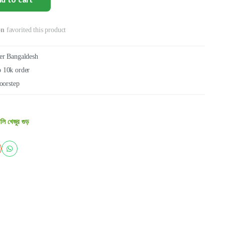
d to cart
on
favorited this product
ver Bangaldesh
 10k order
oorstep
ালি খেজুর গুড়