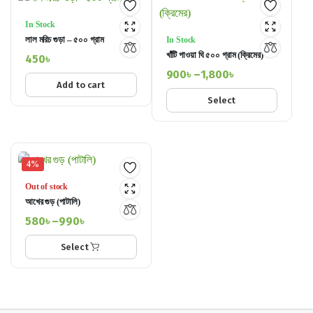
In Stock
লাল মরিচ গুড়া – ৫০০ গ্রাম
In Stock
খাঁটি গাওয়া ঘি ৫০০ গ্রাম (ক্রিমের)
450
৳
900
৳
–
1,800
৳
Add to cart
Price
Select
range:
900৳
through
1,800৳
4%
Out of stock
আখের গুড় (পাটালি)
580
৳
–
990
৳
Price
Select
range:
580৳
through
990৳