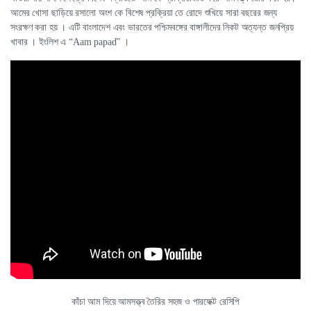
আমের খোসা ছাড়িয়ে রসালো অংশ কে বিশেষ প্রক্রিয়া তে রোদে শুখিয়ে সারা বছরের জন্য
সংরক্ষণ করা হয় । এটি বাংলাদেশ এবং ভারতের পশ্চিমবঙ্গের বাঙ্গালীদের নিকট অত্যন্ত জনপ্রিয়
খাবার । ইংলিশ এ “Aam papad” ।
কাঁচা আম দিয়ে আমসত্ত্ব তৈরির সহজ ও পারফেক্ট রেসিপি