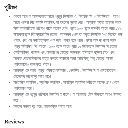
পুষ্টিগুণ
শুকনো আম বা আমসত্ত্বতে আছে প্রচুর ভিটামিন এ, ভিটামিন সি ও ভিটামিন ই। আরও
আছে ওমেগা থ্রি ফ্যাটি অ্যাসিড, যা ত্বকের সুরক্ষা দেয়। অন্যান্য ফলের তুলনায় আমে
বিটা ক্যারোটিনের পরিমাণ থাকে অনেক বেশি! প্রায় ১০০ গ্রাম ভক্ষণীয় আমে প্রায় ১৯৯০
মাইক্রোগ্রাম বিটাক্যারোটিন রয়েছে! আমসত্ত্ব খেলে তা যকৃহে ভিটামিন ‘এ’ হিসেবে জমা
থাকে; এবং এর স্থায়িত্বকাল এক বছর পর্যন্ত হতে পারে। কাঁচা আম বা পাকা আমে
প্রচুর ভিটামিন ‘সি’ আছে। ১০০ গ্রাম আমে প্রায় ১৬ মিলিগ্রাম ভিটামিন সি রয়েছে।
কোষ্ঠকাঠিন্য, পাইলস এবং হৃদরােগের ক্ষেত্রে আমসত্ত্ব ইঙ্গিবাচক ভূমিকা রাখে এবং
অক্তে কোলেস্টেরলের মাত্রা কমাতে সহায়তা করে! আম কিছু কিছু ক্ষেত্রে কালার
প্রতিরোধেও কাজ করে থাকে।
আমসত্ত্ব তে আছে প্রচুর পরিমানে ফাইবার , পেকটিন , ভিটামিন সি যা কোলেস্টেরল
লেভেলের ভারসাম্য বজায় রাখে
টারটারিক অ্যাসিড , ম্যালিক অ্যাসিড , সাইট্রিক অ্যাসিড শরীরকে অনেক রোগ থেকে
প্রতিরোধ করে।
আমসত্ত্ব তে প্রচুর পরিমানে ভিটামিন ই থাকে। যা আমাদের যৌন জীবনকে আরও উন্নত
করে।
হজমের সমস্যা দূর করে, হজমশক্তি বাড়ায় আম ।
Reviews