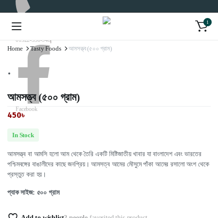
1
01322-330-948
Home
Tasty Foods
আমসত্ত্ব (৫০০ গ্রাম)
আমসত্ত্ব (৫০০ গ্রাম)
Facebook
450
৳
In Stock
আমসত্ত্ব বা আমসি হলো আম থেকে তৈরি একটি মিষ্টিজাতীয় খাবার যা বাংলাদেশ এবং ভারতের
পশ্চিমবঙ্গের বাঙালীদের কাছে জনপ্রিয়। আমসত্ব আমের মৌসুমে পাঁকা আমের রসালো অংশ থেকে
প্রস্তুত করা হয়।
প্যাক সাইজ: ৫০০ গ্রাম
Add to wishlist
2 people
favorited this product