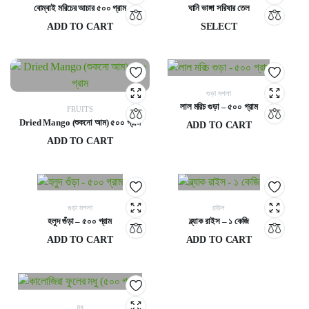
বোম্বাই মরিচের আচার ৫০০ গ্রাম
ঘানি ভাঙ্গা সরিষার তেল
ADD TO CART
SELECT
450
৳
380
৳
–
1,725
৳
গুড়া মশলা
লাল মরিচ গুড়া – ৫০০ গ্রাম
FRUITS
Dried Mango (শুকনো আম) ৫০০ গ্রাম
ADD TO CART
450
৳
ADD TO CART
1,250
৳
গুড়া মশলা
চাউল
হলুদ গুঁড়া – ৫০০ গ্রাম
ব্ল্যাক রাইস – ১ কেজি
ADD TO CART
ADD TO CART
350
৳
230
৳
মধু