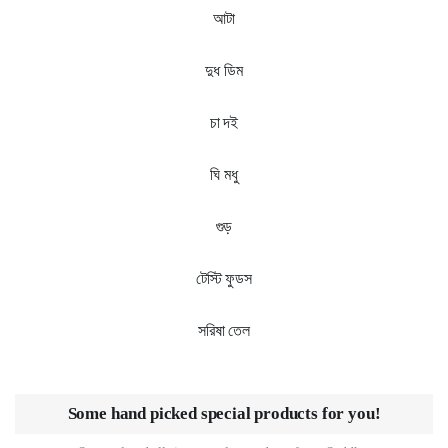
আটা
দুধ ডিম
চা দই
ঘি মধু
গুড়
টেস্টি ফুডস
সরিষা তেল
Some hand picked special products for you!