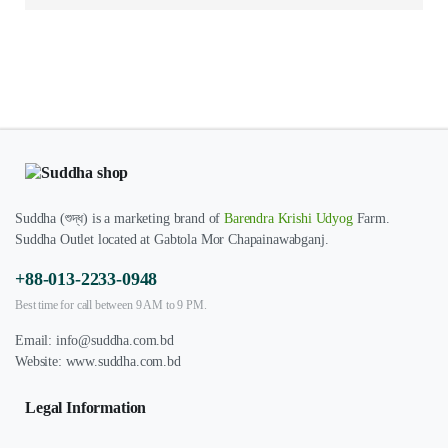
Suddha (শুদ্ধ) is a marketing brand of
Barendra Krishi Udyog
Farm.
Suddha Outlet located at Gabtola Mor Chapainawabganj.
+88-013-2233-0948
Best time for call between 9 AM to 9 PM.
Email:
info@suddha.com.bd
Website:
www.suddha.com.bd
Legal Information