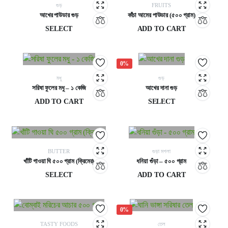
গুড়
FRUITS
আখের পাউডার গুড়
কাঁচা আমের পাউডার (৫০০ গ্রাম)
SELECT
ADD TO CART
1,200
৳
–
2,200
৳
750
৳
0%
মধু
গুড়
সরিষা ফুলের মধু – ১ কেজি
আখের দানা গুড়
ADD TO CART
SELECT
700
৳
700
৳
–
1,750
৳
BUTTER
গুড়া মশলা
খাঁটি গাওয়া ঘি ৫০০ গ্রাম (ক্রিমের)
ধনিয়া গুঁড়া – ৫০০ গ্রাম
SELECT
ADD TO CART
900
৳
–
1,800
৳
250
৳
0%
TASTY FOODS
তেল