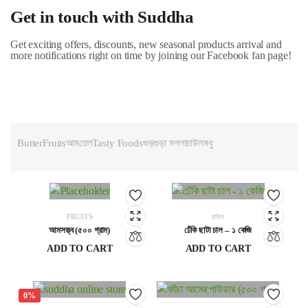
Get in touch with Suddha
Get exciting offers, discounts, new seasonal products arrival and
more notifications right on time by joining our Facebook fan page!
Butter
Fruits
আম
তেল
Tasty Foods
গুড়
গুড়া মশলা
চাউল
মধু
FRUITS
চাউল
আমসত্ত্ব (৫০০ গ্রাম)
ঢেঁকি ছাটা চাল – ১ কেজি
ADD TO CART
ADD TO CART
450
৳
140
৳
0%