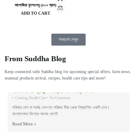
কালোজিরা ফুলের মধু (৫০০ গ্রাম)
ADD TO CART
800
৳
সবগুলো দেখুন
From Suddha Blog
Keep connected with Suddha blog for upcoming special offers, farm news,
seasonal products arrival, recipes, health care tips and more!
সরিষার তেল: স্বাস্থ্য ও রান্নার এক অনন্য সম্পর্ক
•
Cooking
,
Health Care
•
No Comments
সরিষার তেল বা সর্ষের তেল হল সরিষার বীজ থেকে নিষ্কাশিত একটি তেল।
বাংলাদেশসহ বিশ্বের অনেক দেশেই
Read More »