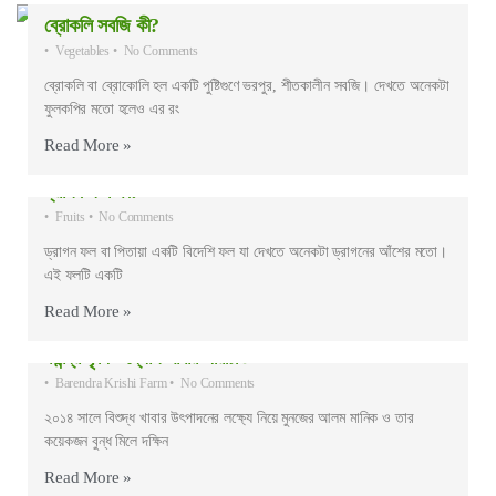
ব্রোকলি সবজি কী?
•
Vegetables
•
No Comments
ব্রোকলি বা ব্রোকোলি হল একটি পুষ্টিগুণে ভরপুর, শীতকালীন সবজি। দেখতে অনেকটা
ফুলকপির মতো হলেও এর রং
Read More »
ড্রাগন ফল কী?
•
Fruits
•
No Comments
ড্রাগন ফল বা পিতায়া একটি বিদেশি ফল যা দেখতে অনেকটা ড্রাগনের আঁশের মতো।
এই ফলটি একটি
Read More »
বরেন্দ্র কৃষি উদ্যোগ খামার পরিচিতি
•
Barendra Krishi Farm
•
No Comments
২০১৪ সালে বিশুদ্ধ খাবার উৎপাদনের লক্ষ্যে নিয়ে মুনজের আলম মানিক ও তার
কয়েকজন বুন্ধ মিলে দক্ষিন
Read More »