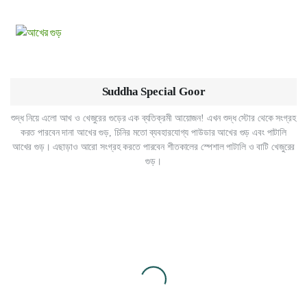
Suddha Special Goor
শুদ্ধ নিয়ে এলো আখ ও খেজুরের গুড়ের এক ব্যতিক্রমী আয়োজন! এখন শুদ্ধ স্টোর থেকে সংগ্রহ
করত পারবেন দানা আখের গুড়, চিনির মতো ব্যবহারযোগ্য পাউডার আখের গুড় এবং পাটালি
আখের গুড়। এছাড়াও আরো সংগ্রহ করতে পারবেন শীতকালের স্পেশাল পাটালি ও বাটি খেজুরের
গুড়।